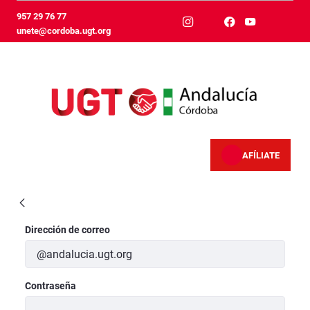
Skip to Main Content
957 29 76 77
unete@cordoba.ugt.org
AFÍLIATE
VisualizaciónNoticiaCompleta - Córdoba
Login
Dirección de correo
Contraseña