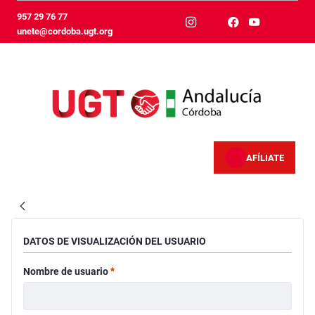
Skip to Main Content
957 29 76 77
unete@cordoba.ugt.org
AFÍLIATE
VisualizaciónNoticiaCompleta - Córdoba
DATOS DE VISUALIZACIÓN DEL USUARIO
Requerido
Nombre de usuario