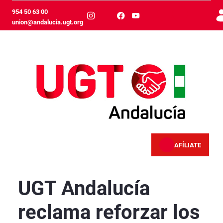
Skip to Main Content
954 50 63 00
union@andalucia.ugt.org
AFÍLIATE
UGT Andalucía reclama reforzar los recursos t
UGT Andalucía
reclama reforzar los