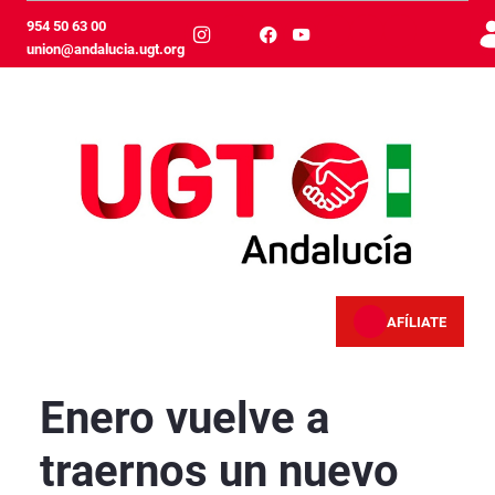
Skip to Main Content
954 50 63 00
union@andalucia.ugt.org
AFÍLIATE
Enero vuelve a traernos un nuevo incremento de
Enero vuelve a
traernos un nuevo