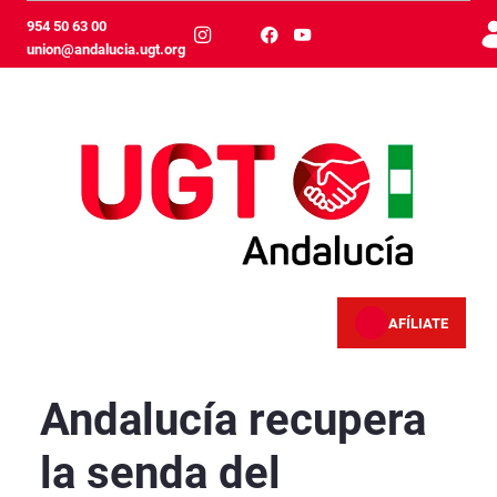
Skip to Main Content
954 50 63 00
union@andalucia.ugt.org
AFÍLIATE
Andalucía recupera la senda del descenso del
Andalucía recupera
la senda del