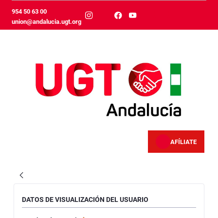
Skip to Main Content
954 50 63 00
union@andalucia.ugt.org
AFÍLIATE
Revista
DATOS DE VISUALIZACIÓN DEL USUARIO