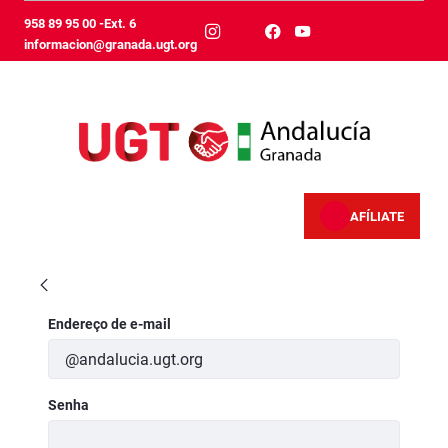
Pular para o Conteúdo principal
958 89 95 00 -Ext. 6
informacion@granada.ugt.org
AFÍLIATE
Comisión ejecutiva provincial - Granada
Autenticação
Endereço de e-mail
Senha