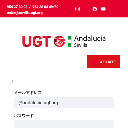
メインコンテンツにスキップ
954 27 30 03
/
954 28 64 69/70
union@sevilla.ugt.org
AFÍLIATE
Inicio - Sevilla
ログイン
メールアドレス
パスワード