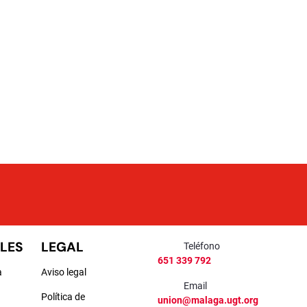
LES
LEGAL
Teléfono
651 339 792
a
Aviso legal
Email
Política de
union@malaga.ugt.org