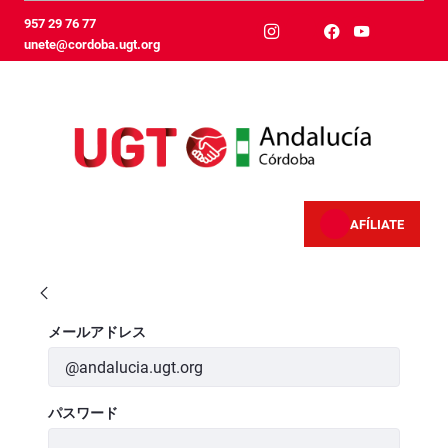
メインコンテンツにスキップ
957 29 76 77
unete@cordoba.ugt.org
AFÍLIATE
Inicio - Córdoba
ログイン
メールアドレス
パスワード