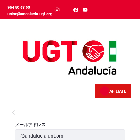
メインコンテンツにスキップ
954 50 63 00
union@andalucia.ugt.org
AFÍLIATE
Servicios Jurídicos
ログイン
メールアドレス