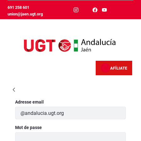
Saut au contenu principal
691 258 601
union@jaen.ugt.org
AFÍLIATE
Inicio - Jaén
Authentification
Adresse email
Mot de passe