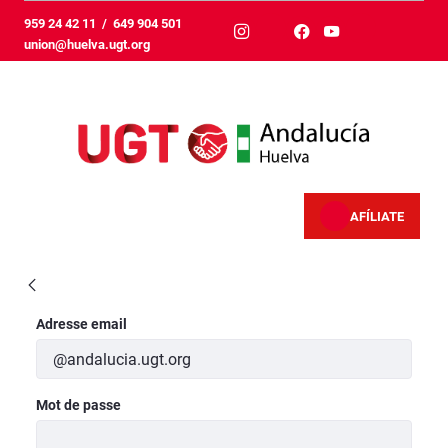
Saut au contenu principal
959 24 42 11
/
649 904 501
union@huelva.ugt.org
AFÍLIATE
VisualizaciónNoticiaCompleta - Huelva
Authentification
Adresse email
Mot de passe