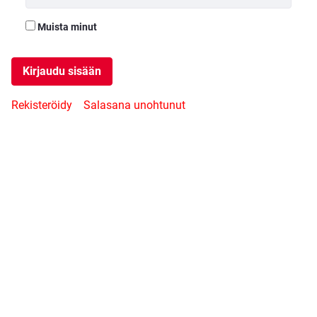
Muista minut
Kirjaudu sisään
Rekisteröidy
Salasana unohtunut