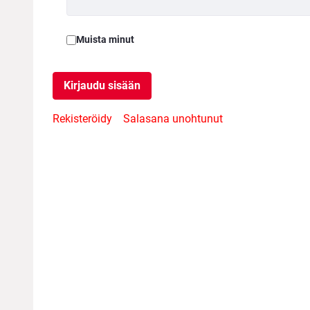
Muista minut
Kirjaudu sisään
Rekisteröidy
Salasana unohtunut