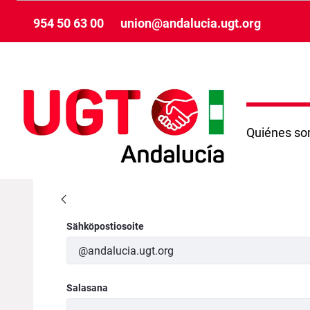
Siirry pääsisältöön
954 50 63 00
union@andalucia.ugt.org
Quiénes s
Previsión informativa
Kirjaudu sisään
Sähköpostiosoite
Salasana