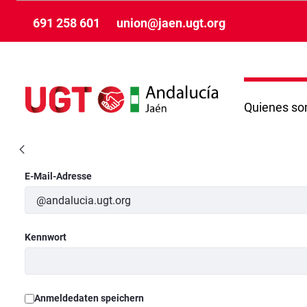
Zum Hauptinhalt springen
691 258 601
union@jaen.ugt.org
Quienes s
VisualizaciónNoticiaCompleta - Jaén
Anmeldung
E-Mail-Adresse
Kennwort
Anmeldedaten speichern