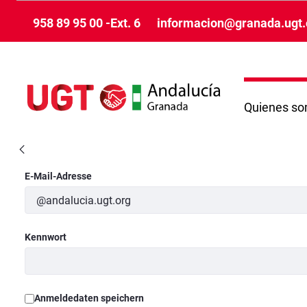
Zum Hauptinhalt springen
958 89 95 00 -Ext. 6
informacion@granada.ugt.
Quienes s
VisualizaciónNoticiaCompleta - Granada
Anmeldung
E-Mail-Adresse
Kennwort
Anmeldedaten speichern