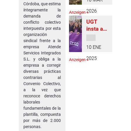
muerte
Córdoba, que estima
en
íntegramente la
2026
Anzeigen »
accident
demanda de
UGT
conflicto colectivo
e del
insta a
interpuesta por esta
tractoris
organización
“acabar
ta de
sindical frente a la
con la
Fuente
empresa Atende
10 ENE
desigual
Tójar y
Servicios Integrados
dad
pide
2025
S.L. y obliga a la
Anzeigen »
laboral
que se
empresa a corregir
de
diversas prácticas
extreme
género”
contrarias al
n las
Convenio Colectivo,
en
medidas
a la vez que
Córdoba
de
reconoce derechos
en 2025
segurid
laborales
ad en la
fundamentales de la
conduc
plantilla, compuesta
por más de 2.000
ción de
personas.
vehículo