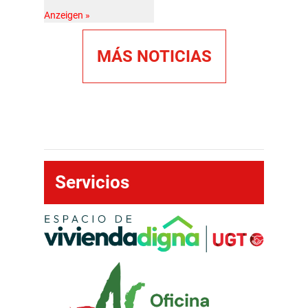
s
Anzeigen »
agrícola
s
MÁS NOTICIAS
Servicios