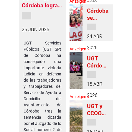
Anzeigen »
Córdoba logra
es a
Córdoba
una importante
Israel y
se
victoria judicial
Estados
moviliza
en defensa de
Unidos
26 JUN 2026
contra
las trabajadoras
por sus
24 ABR
la
del servicio de
ataques
UGT Servicios
barbarie
Ayuda a
bélicos
2026
Anzeigen »
Públicos (UGT SP)
: Más de
Domicilio
de Córdoba ha
UGT
50
conseguido una
Córdoba
colectiv
importante victoria
protesta
os y
judicial en defensa
por el
de las trabajadoras
150
15 ABR
asesinat
y trabajadores del
firmas
Servicio de Ayuda a
o de
respald
2026
Anzeigen »
Domicilio del
Tulia
an el No
Ayuntamiento de
UGT y
a la
Córdoba tras la
CCOO
guerra
sentencia dictada
lamenta
por el Juzgado de lo
n la
Social número 2 de
16 MAR