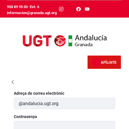
Salta al contingut principal
958 89 95 00 -Ext. 6
informacion@granada.ugt.org
AFÍLIATE
Comisión ejecutiva provincial - Granada
Inicia la sessió
Adreça de correu electrònic
Contrasenya