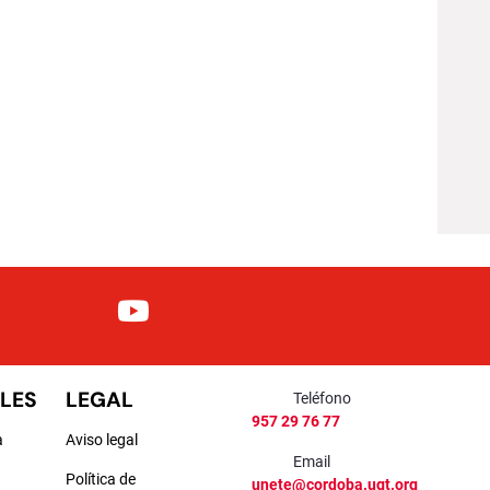
LES
LEGAL
Teléfono
957 29 76 77
a
Aviso legal
Email
Política de
unete@cordoba.ugt.org