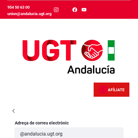
Salta al contingut principal
954 50 63 00
union@andalucia.ugt.org
AFÍLIATE
Servicios Jurídicos
Inicia la sessió
Adreça de correu electrònic